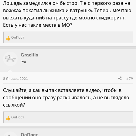
Лошадь замедлился оч быстро. Т е с первого раза на
вожжах покатил лыжника и ватрушку. Теперь мечтаю
выехать куда-ниб на трассу где можно скиджоринг.
Есть у нас такие места в МО?
ОлПост
Р
е
Gracilis
а
Pro
к
ц
и
8 Январь 2021
#79
и
Слушайте, а как вы так вставляете видео, чтобы в
:
сообщении оно сразу раскрывалось, а не выглядело
ссылкой?
ОлПост
Р
е
ОлПост
а