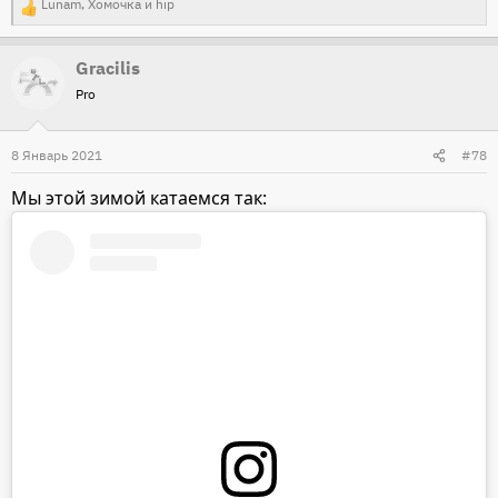
Lunam
,
Хомочка
и
hip
Р
е
Gracilis
а
Pro
к
ц
и
8 Январь 2021
#78
и
Мы этой зимой катаемся так:
: