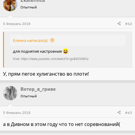
Опытный
5 Февраль 2018
#62
Еленка написал(а):
для поднятия настроения
View: https://www.youtube.com/watch?v=gv8dl2VXA5o
У, прям пегое хулиганство во плоти!
Ветер_в_гриве
Опытный
5 Февраль 2018
#63
а в Дивном в этом году что то нет соревнований(