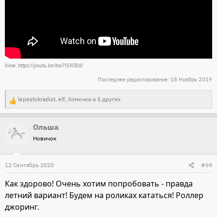
View: https://youtu.be/ksv7l5VOEs0
Последнее редактирование:
18 Ноябрь 2019
lepestokradist
,
elf
,
Хомочка
и 5 других
Р
е
Ольша
а
Новичок
к
ц
и
12 Сентябрь 2020
#69
и
Как здорово! Очень хотим попробовать - правда
:
летний вариант! Будем на роликах кататься! Роллер
джоринг.