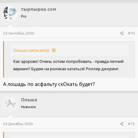
тырпырка сэм
Pro
13 Сентябрь 2020
#70
Ольша написал(а):
Как здорово! Очень хотим попробовать - правда летний
вариант! Будем на роликах кататься! Роллер джоринг.
А лошадь по асфальту скОкать будет?
Ольша
Новичок
13 Декабрь 2020
#71