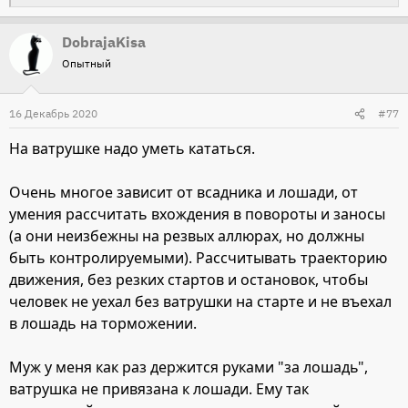
е
DobrajaKisa
а
Опытный
к
ц
и
16 Декабрь 2020
#77
и
На ватрушке надо уметь кататься.
:
Очень многое зависит от всадника и лошади, от
умения рассчитать вхождения в повороты и заносы
(а они неизбежны на резвых аллюрах, но должны
быть контролируемыми). Рассчитывать траекторию
движения, без резких стартов и остановок, чтобы
человек не уехал без ватрушки на старте и не въехал
в лошадь на торможении.
Муж у меня как раз держится руками "за лошадь",
ватрушка не привязана к лошади. Ему так