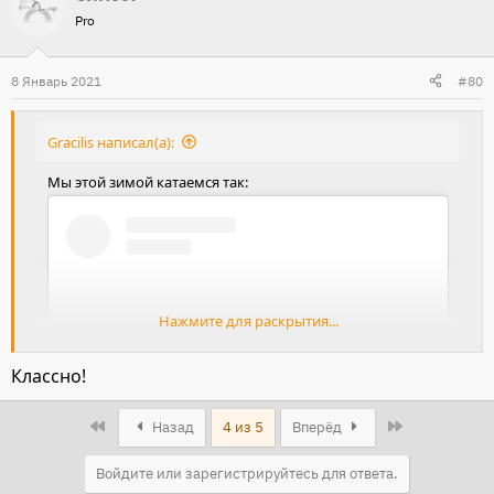
Pro
к
ц
и
8 Январь 2021
#80
и
:
Gracilis написал(а):
Мы этой зимой катаемся так:
Нажмите для раскрытия...
Классно!
First
Last
Назад
4 из 5
Вперёд
Войдите или зарегистрируйтесь для ответа.
View this content on Instagram