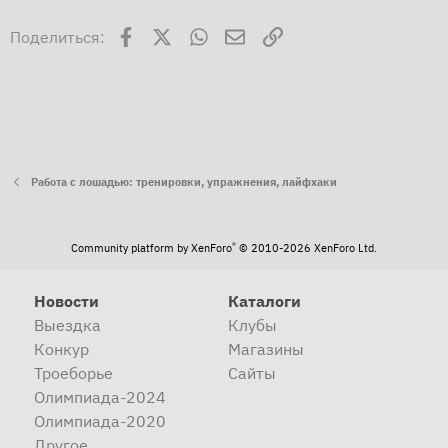
Facebook
X
WhatsApp
Электронная почта
Ссылка
Поделиться:
Работа с лошадью: тренировки, упражнения, лайфхаки
View this content on Instagram
®
Community platform by XenForo
© 2010-2026 XenForo Ltd.
Новости
Каталоги
Выездка
Клубы
Конкур
Магазины
Троеборье
Сайты
Олимпиада-2024
Олимпиада-2020
Другое