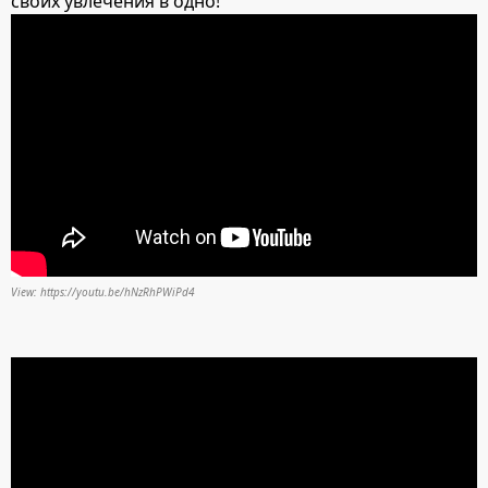
своих увлечения в одно!
View: https://youtu.be/hNzRhPWiPd4