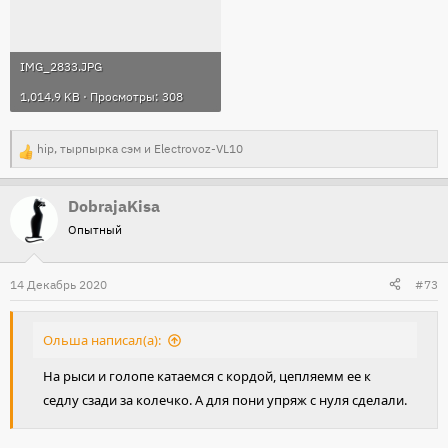
IMG_2833.JPG
1,014.9 KB · Просмотры: 308
hip
,
тырпырка сэм
и
Electrovoz-VL10
Р
е
DobrajaKisa
а
Опытный
к
ц
и
14 Декабрь 2020
#73
и
:
Ольша написал(а):
На рыси и голопе катаемся с кордой, цепляемм ее к
седлу сзади за колечко. А для пони упряж с нуля сделали.