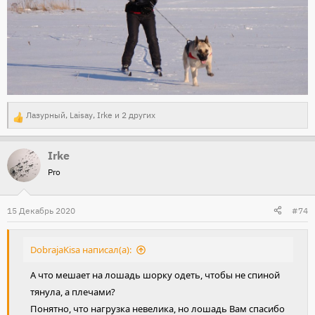
Лазурный
,
Laisay
,
Irke
и 2 других
Р
е
Irke
а
Pro
к
ц
и
15 Декабрь 2020
#74
и
:
DobrajaKisa написал(а):
А что мешает на лошадь шорку одеть, чтобы не спиной
тянула, а плечами?
Понятно, что нагрузка невелика, но лошадь Вам спасибо