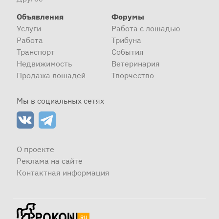
Объявления
Форумы
Услуги
Работа с лошадью
View this content on Instagram
Работа
Трибуна
Транспорт
События
Недвижимость
Ветеринария
Продажа лошадей
Творчество
Мы в социальных сетях
View this content on Instagram
О проекте
Реклама на сайте
Контактная информация
Лошадь замедлился оч быстро. Т е с первого раза на
вожжах покатил лыжника и ватрушку. Теперь мечтаю
выехать куда-ниб на трассу где можно скиджоринг. Есть
у нас такие места в МО?