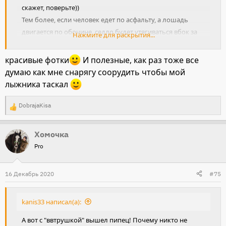
скажет, поверьте))
Тем более, если человек едет по асфальту, а лошадь
двигается по обочине, седло будет утягиваться вбок за
Нажмите для раскрытия...
заднюю луку.
красивые фотки
И полезные, как раз тоже все
По такому принципу попробуйте, так и задние ноги в
думаю как мне снарягу соорудить чтобы мой
постромки не попадают, и на лошадь нагрузка грамотно
лыжника таскал
распределяется. Правда, у нас зимний вариант)
Посмотреть вложение 433027
DobrajaKisa
Р
е
Хомочка
а
Pro
к
ц
Посмотреть вложение 433028
и
16 Декабрь 2020
#75
и
:
Так и на собаке можно)))
kanis33 написал(а):
А вот с "ввтрушкой" вышел пипец! Почему никто не