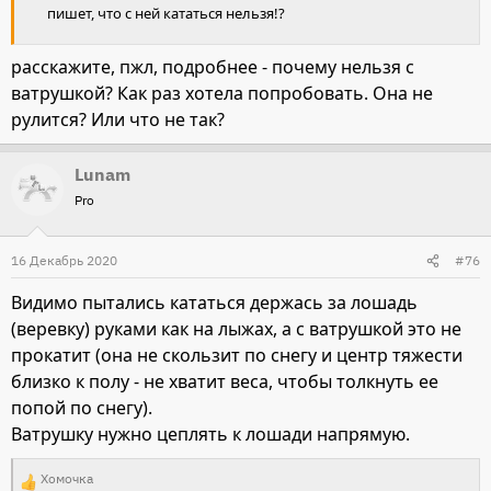
пишет, что с ней кататься нельзя!?
Посмотреть вложение 433029
расскажите, пжл, подробнее - почему нельзя с
ватрушкой? Как раз хотела попробовать. Она не
рулится? Или что не так?
Lunam
Pro
16 Декабрь 2020
#76
Видимо пытались кататься держась за лошадь
(веревку) руками как на лыжах, а с ватрушкой это не
прокатит (она не скользит по снегу и центр тяжести
близко к полу - не хватит веса, чтобы толкнуть ее
попой по снегу).
Ватрушку нужно цеплять к лошади напрямую.
Хомочка
Р