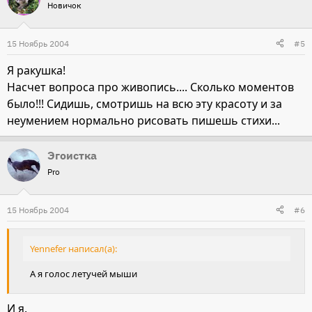
Новичок
15 Ноябрь 2004
#5
Я ракушка!
Насчет вопроса про живопись.... Сколько моментов
было!!! Сидишь, смотришь на всю эту красоту и за
неумением нормально рисовать пишешь стихи...
Эгоистка
Pro
15 Ноябрь 2004
#6
Yennefer написал(а):
А я голос летучей мыши
И я.