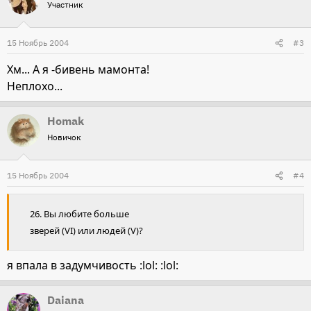
Участник
15 Ноябрь 2004
#3
Хм... А я -бивень мамонта!
Неплохо...
Homak
Новичок
15 Ноябрь 2004
#4
26. Вы любите больше
зверей (VI) или людей (V)?
я впала в задумчивость :lol: :lol:
Daiana