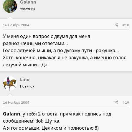
Galann
Участник
16 Ноябрь 2004
#18
У меня один вопрос с двумя для меня
равнозначными ответами...
Голос летучей мыши, а по дугому пути - ракушка...
Хотя. конечно, никакая я не ракушка, а именно голос
летучей мыши... Да!
Line
Новичок
16 Ноябрь 2004
#19
Galann
, у тебя 2 ответа, прям как подпись под
сообщением! :lol: Шутка.
А я голос мыши. Целиком и полностью 8)