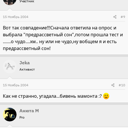
Участник
15 Ноябрь 2004
#9
Вот так совпадение!!!Сначала ответила на опрос и
выбрала "предрассветный сон",потом прошла тест и
.......о чудо....хм.. ну или не чудо,ну вобщем я и есть
предрассветный сон!
Jeka
Активист
15 Ноябрь 2004
#10
Как не странно, угадала...бивень мамонта :?
Анюта М
Pro