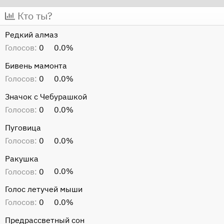
т
т
Кто ты?
о
а
Редкий алмаз
р
н
Голосов:
0
0.0%
т
а
е
ч
Бивень мамонта
м
а
Голосов:
0
0.0%
ы
л
Значок с Чебурашкой
а
Голосов:
0
0.0%
Пуговица
Голосов:
0
0.0%
Ракушка
Голосов:
0
0.0%
Голос летучей мыши
Голосов:
0
0.0%
Предрассветный сон