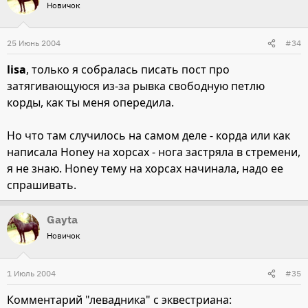
Новичок
25 Июнь 2004
#34
lisa
, только я собралась писать пост про
затягивающуюся из-за рывка свободную петлю
корды, как ты меня опередила.
Но что там случилось на самом деле - корда или как
написала Honey на хорсах - нога застряла в стремени,
я не знаю. Honey тему на хорсах начинала, надо ее
спрашивать.
Gayta
Новичок
1 Июль 2004
#35
Комментарий "левадника" с эквестриана: