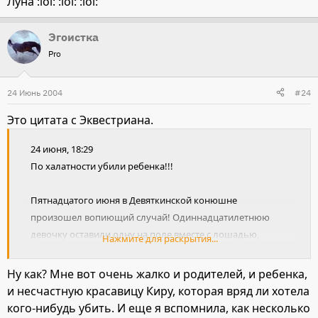
Луна :lol: :lol: :lol:
Эгоистка
Pro
24 Июнь 2004
#24
Это цитата с Эквестриана.
24 июня, 18:29
По халатности убили ребенка!!!
Пятнадцатого июня в Девяткинской конюшне
произошел вопиющий случай! Одиннадцатилетнюю
девочку оставили одну на поле вместе с лошадью,
Нажмите для раскрытия...
которая была на корде (длинная веревка, на которой
гоняют лошадь по кругу). И никто не сказал ребенку, что
Ну как? Мне вот очень жалко и родителей, и ребенка,
корду нельзя наматывать на руку! Вдруг лошадь
и несчастную красавицу Киру, которая вряд ли хотела
испугалась и понеслась по полю. Сколько она носилась,
кого-нибудь убить. И еще я вспомнила, как несколько