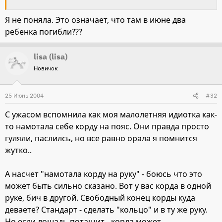
э-э-э... да любая, насколько я их знаю.
Я не поняла. Это означает, что там в июне два
ребенка погибли???
lisa (lisa)
Новичок
25 Июнь 2004
#32
С ужасом вспомнила как моя малолетняя идиотка как-
то намотала себе корду на пояс. Они правда просто
гуляли, паслилсь, но все равно орала я помнится
жутко..
А насчет "намотала корду на руку" - боюсь что это
может быть сильно сказано. Вот у вас корда в одной
руке, бич в другой. Свободный конец корды куда
деваете? Стандарт - сделать "кольцо" и в ту же руку.
Но если лошадь потащит - корда может