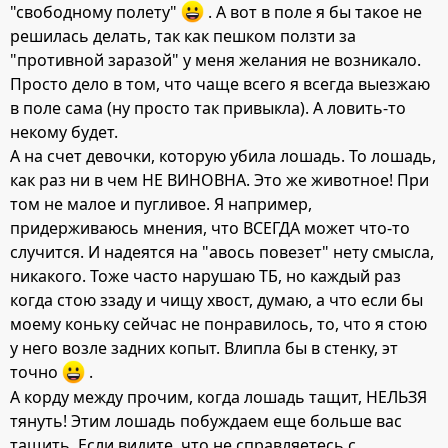
"свободному полету"
. А вот в поле я бы такое не
решилась делать, так как пешком ползти за
"противной заразой" у меня желания не возникало.
Просто дело в том, что чаще всего я всегда выезжаю
в поле сама (ну просто так привыкла). А ловить-то
некому будет.
А на счет девочки, которую убила лошадь. То лошадь,
как раз ни в чем НЕ ВИНОВНА. Это же животное! При
том не малое и пугливое. Я например,
придерживаюсь мнения, что ВСЕГДА может что-то
случится. И надеятся на "авось повезет" нету смысла,
никакого. Тоже часто нарушаю ТБ, но каждый раз
когда стою ззаду и чищу хвост, думаю, а что если бы
моему коньку сейчас не понравилось, то, что я стою
у него возле задних копыт. Влипла бы в стенку, эт
точно
.
А корду между прочим, когда лошадь тащит, НЕЛЬЗЯ
тянуть! Этим лошадь побуждаем еще больше вас
тащить. Если видите, что не справляетесь с