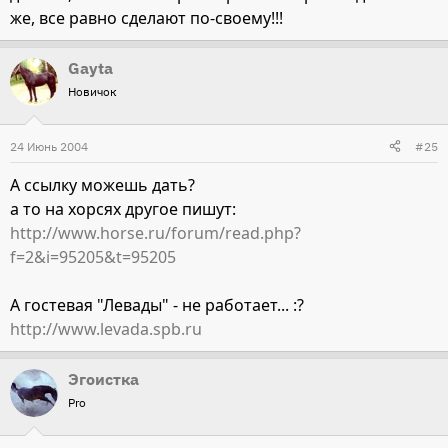
P. S. А лошадь (которую зовут Сакура или Кира) сейчас
же, все равно сделают по-своему!!!
пытаются продать за очень большие деньги, которых
она не стоит!
Gayta
Новичок
24 Июнь 2004
#25
А ссылку можешь дать?
а то на хорсях другое пишут:
http://www.horse.ru/forum/read.php?
f=2&i=95205&t=95205
А гостевая "Левады" - не работает... :?
http://www.levada.spb.ru
Эгоистка
Pro