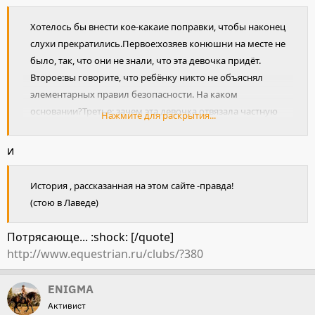
Хотелось бы внести кое-какаие поправки, чтобы наконец
слухи прекратились.Первое:хозяев конюшни на месте не
было, так, что они не знали, что эта девочка придёт.
Второе:вы говорите, что ребёнку никто не объяснял
элементарных правил безопасности. На каком
основании?Третье: зачем эта девочка отвязала частную
Нажмите для раскрытия...
лошадь? Четвёртое: мне до сих пор не понятно, как
родители отпускали одиннадцатилетнюю девочку одну
и
не только в конюшню, но и гулять по посёлку? Ме жду
прочем, в Девяткино находится наркологический
История , рассказанная на этом сайте -правда!
диспансер, так, что отморозков там хватает! А у хозяйки
(стою в Лаведе)
конюшни, между прочем, не детский сад, куда можно
сплавить своих детей!!Она,что с родителями
Потрясающе... :shock: [/quote]
договаривалась, что будет нести ответственность за эту
http://www.equestrian.ru/clubs/?380
девочку?Может есть документ подтверждающий это?
Мало ли,кто мог зайти на частную территорию, когда
ENIGMA
хозяев не было. Что за всех несёт ответственность
Активист
хозяйка конюшни???