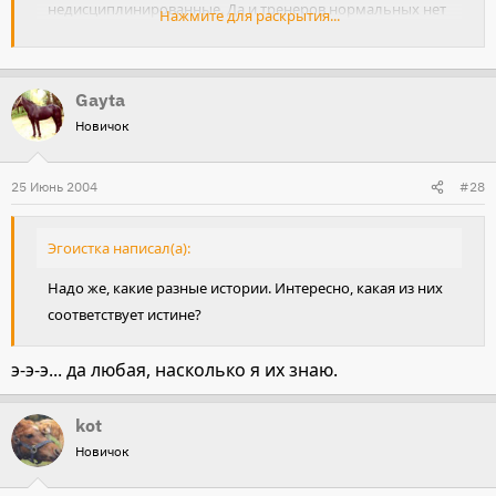
недисциплинированные. Да и тренеров нормальных нет
Нажмите для раскрытия...
- молоденькие девчушки, которые не слишком
культурные, да и мало чему научить могут. ЛИЧНО Я
ТУДА БОЛЬШЕ НЕ ПОЕДУ. Да и вам не советую. Здоровье
Gayta
дороже.
Новичок
25 Июнь 2004
#28
Эгоистка написал(а):
Надо же, какие разные истории. Интересно, какая из них
соответствует истине?
э-э-э... да любая, насколько я их знаю.
kot
Новичок