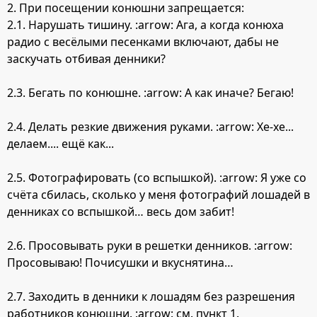
2. При посещении конюшни запрещается:
2.1. Нарушать тишину. :arrow: Ага, а когда конюха
радио с весёлыми песенками включают, дабы не
заскучать отбивая денники?
2.3. Бегать по конюшне. :arrow: А как иначе? Бегаю!
2.4. Делать резкие движения руками. :arrow: Хе-хе...
делаем.... ещё как...
2.5. Фотографировать (со вспышкой). :arrow: Я уже со
счёта сбилась, сколько у меня фотографий лошадей в
денниках со вспышкой… весь дом забит!
2.6. Просовывать руки в решетки денников. :arrow:
Просовываю! Почисушки и вкуснятина…
2.7. Заходить в денники к лошадям без разрешения
работников конюшни. :arrow: см. пункт 1.