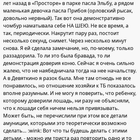
никто не знает, но в конце концов она забежала в
лет назад в «Просторе» в парке пасла Эльбу, а рядом
кирпичную конюшню. В этот момент маленькая Света
маленькая девочка пасла Прибоя (орловский рысак,
была уже без сознания, но никого из взрослых рядом не
довольно нервный). Так вот она демонстративно
было. Скорую вызвали только через полчаса, но она так
чомбур наматывала себе НА ШЕЮ. Не все время, а
и не приехала. Прибежавшие хозяева конюшни сами
так, периодически. Накрутит пару раз, постоит
отвезли девочку в больницу. Но наутро ребенка не
несколько секунд, снимет. Через несколько минут
стало!
снова. Я ей сделала замечание, но, по-моему, только
Уважаемые и дорогие родители! Прежде чем отдавать
раззадорила. То ли это была бравада, то ли
своего сына или дочь в какую-нибудь школу, убедитесь,
демонстрация доверия коню. Сейчас я очень сильно
что у этой организации есть все соответствующие
жалею, что не наябедничала тогда на нее начальству.
лицензии и документы на обучение, а также, что там
А в Девяткино я разок была. Мне там отнюдь не все
работают квалифицированные специалисты, учителя и
понравилось, но отношение хозяйки к ТБ показалось
тренеры. Если ребенок идет в клуб, где ему придется
вполне разумным. И не могу я поверить, что ребенку,
иметь дело с животными, узнайте, есть ли
которому доверили лошадь, ни разу не объясняли,
соответствующие документы на содержание животных, а
что к лошади себя ничем нельзя привязывать.
также все необходимые справки от ветеринарных
Может быть, не перечислили при этом все детали
врачей. И никогда не смотрите на низкую цену, за
амуниции, которыми это теоретически возможно
которую Вам предлагают научить Вашего ребенка всем
сделать… :wink: Вот что ты будешь делать с этими
премудростям обращения с лошадью!
детьми, - можно им триста раз повторить одно и то