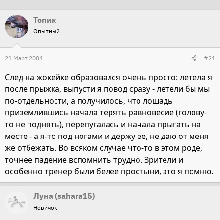
т
т
Топик
о
а
Опытный
р
н
т
а
21 Март 2004
е
ч
#21
м
а
След на жокейке образовался очень просто: летела я
ы
л
после прыжка, выпусти я повод сразу - летели бы мы
а
по-отдельности, а получилось, что лошадь
приземлившись начала терять равновесие (голову-
то не поднять), перепугалась и начала прыгать на
месте - а я-то под ногами и держу ее, не даю от меня
же отбежать. Во всяком случае что-то в этом роде,
точнее падение вспомнить трудно. Зрители и
особенно тренер были белее простыни, это я помню.
Луна (sahara15)
Новичок