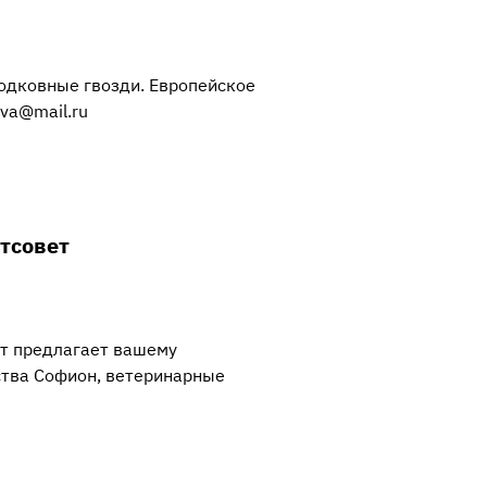
одковные гвозди. Европейское
va@mail.ru
тсовет
т предлагает вашему
тва Софион, ветеринарные