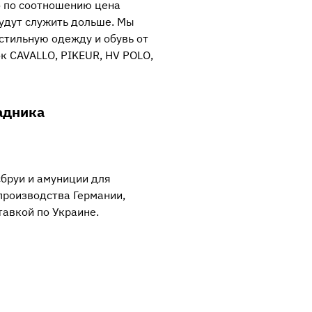
о по соотношению цена
будут служить дольше. Мы
стильную одежду и обувь от
к CAVALLO, PIKEUR, HV POLO,
адника
сбруи и амуниции для
производства Германии,
тавкой по Украине.