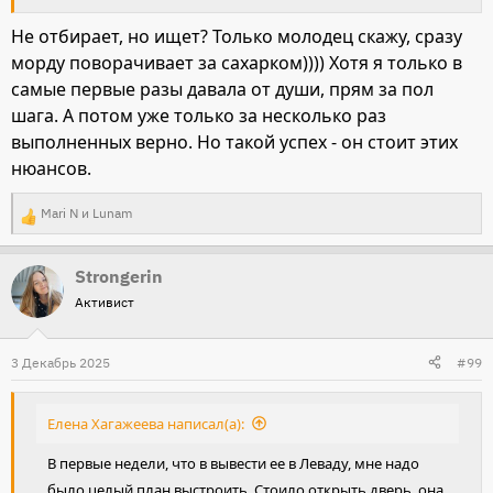
Не отбирает, но ищет? Только молодец скажу, сразу
морду поворачивает за сахарком)))) Хотя я только в
самые первые разы давала от души, прям за пол
шага. А потом уже только за несколько раз
выполненных верно. Но такой успех - он стоит этих
нюансов.
Mari N
и
Lunam
Р
е
Strongerin
а
Активист
к
ц
и
3 Декабрь 2025
#99
и
:
Елена Хагажеева написал(а):
В первые недели, что в вывести ее в Леваду, мне надо
было целый план выстроить. Стоило открыть дверь, она