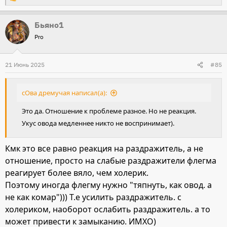
Р
е
Бьяно1
а
Pro
к
ц
и
21 Июнь 2025
#85
и
:
сОва дремучая написал(а):
Это да. Отношение к проблеме разное. Но не реакция.
Укус овода медленнее никто не воспринимает).
Кмк это все равно реакция на раздражитель, а не
отношение, просто на слабые раздражители флегма
реагирует более вяло, чем холерик.
Поэтому иногда флегму нужно "тяпнуть, как овод. а
не как комар"))) Т.е усилить раздражитель. с
холериком, наоборот ослабить раздражитель. а то
может привести к замыканию. ИМХО)