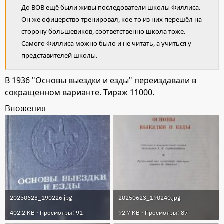
До ВОВ ещё были живы последователи школы Филлиса.
Он же офицерство тренировал, кое-то из них перешёл на
сторону большевиков, соответственно школа тоже.
Самого Филлиса можно было и не читать, а учиться у
представителей школы.
В 1936 "Основы выездки и езды" переиздавали в
сокращенном варианте. Тираж 11000.
Вложения
20250623_190226.jpg
20250623_190240.jpg
402.2 KB · Просмотры: 91
92.7 KB · Просмотры: 87