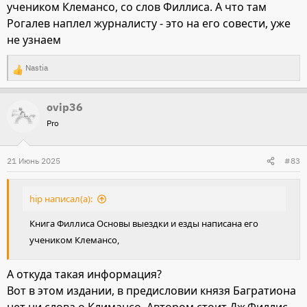
учеником Клемансо, со слов Филлиса. А что там
Рогалев наплел журналисту - это на его совести, уже
не узнаем
Nastia
Р
е
ovip36
а
Pro
к
ц
и
21 Июнь 2025
#83
и
:
hip написал(а):
Книга Филлиса Основы выездки и езды написана его
учеником Клемансо,
А откуда такая информация?
Вот в этом издании, в предисловии князя Багратиона