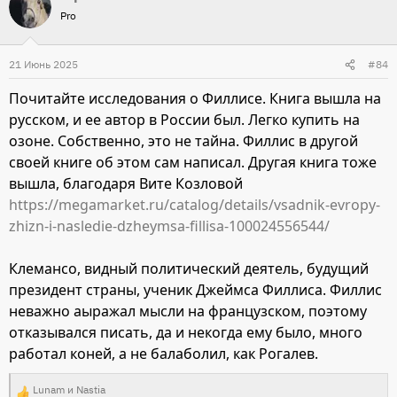
Pro
к
ц
и
21 Июнь 2025
#84
и
Почитайте исследования о Филлисе. Книга вышла на
:
русском, и ее автор в России был. Легко купить на
озоне. Собственно, это не тайна. Филлис в другой
своей книге об этом сам написал. Другая книга тоже
вышла, благодаря Вите Козловой
https://megamarket.ru/catalog/details/vsadnik-evropy-
zhizn-i-nasledie-dzheymsa-fillisa-100024556544/
Клемансо, видный политический деятель, будущий
президент страны, ученик Джеймса Филлиса. Филлис
неважно аыражал мысли на французском, поэтому
отказывался писать, да и некогда ему было, много
работал коней, а не балаболил, как Рогалев.
Lunam
и
Nastia