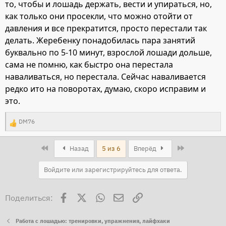
то, чтобы и лошадь держать, вести и упираться, но,
как только они просекли, что можно отойти от
давления и все прекратится, просто перестали так
делать. Жеребенку понадобилась пара занятий
буквально по 5-10 минут, взрослой лошади дольше,
сама не помню, как быстро она перестала
наваливаться, но перестала. Сейчас наваливается
редко ито на поворотах, думаю, скоро исправим и
это.
DM76
Р
е
First
Last
Назад
5 из 6
Вперёд
а
к
Войдите или зарегистрируйтесь для ответа.
ц
и
Facebook
X
WhatsApp
Электронная почта
Ссылка
Поделиться:
и
:
Работа с лошадью: тренировки, упражнения, лайфхаки