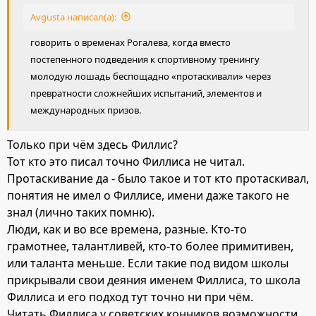
:
Avgusta написал(а):
говорить о временах Рогалева, когда вместо
постепенного подведения к спортивному тренингу
молодую лошадь беспощадно «протаскивали» через
превратности сложнейших испытаний, элементов и
международных призов.
Только при чём здесь Филлис?
Тот кто это писал точно Филлиса не читал.
Протаскивание да - было такое и тот кто протаскивал,
понятия не имел о Филлисе, имени даже такого не
знал (лично таких помню).
Люди, как и во все времена, разные. Кто-то
грамотнее, талантливей, кто-то более примитивен,
или таланта меньше. Если такие под видом школы
прикрывали свои деяния именем Филлиса, то школа
Филлиса и его подход тут точно ни при чём.
Читать Филлиса у советских конников возможности