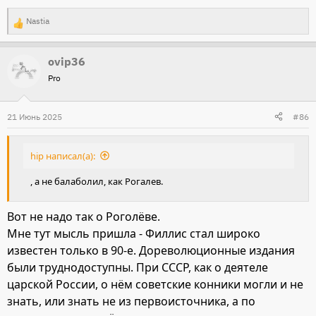
Nastia
Р
е
ovip36
а
Pro
к
ц
и
21 Июнь 2025
#86
и
:
hip написал(а):
, а не балаболил, как Рогалев.
Вот не надо так о Роголёве.
Мне тут мысль пришла - Филлис стал широко
известен только в 90-е. Дореволюционные издания
были труднодоступны. При СССР, как о деятеле
царской России, о нём советские конники могли и не
знать, или знать не из первоисточника, а по