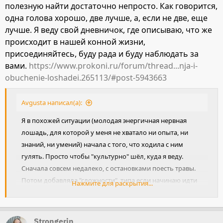
полезную найти достаточно непросто. Как говорится,
одна голова хорошо, две лучше, а, если не две, еще
лучше. Я веду свой дневничок, где описываю, что же
происходит в нашей конной жизни,
присоединяйтесь, буду рада и буду наблюдать за
вами.
https://www.prokoni.ru/forum/thread...nja-i-
obuchenie-loshadei.265113/#post-5943663
Avgusta написал(а):
Я в похожей ситуации (молодая энергичная нервная
лошадь, для которой у меня не хватало ни опыта, ни
знаний, ни умений) начала с того, что ходила с ним
гулять. Просто чтобы "культурно" шёл, куда я веду.
Сначала совсем недалеко, с остановками поесть травы.
Потом добавляла "сложности", типа если начинаю идти
Нажмите для раскрытия...
медленнее, должен тоже идти медленее, иду быстрее -
должен начать рысить, ни в коем случае не обгоняя;
остановилась и пошла назад - тут же должен пойти
Strongerin