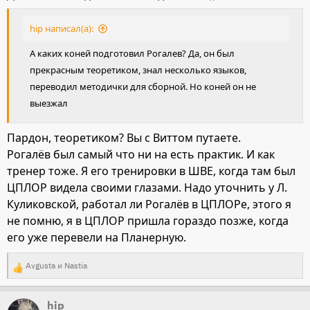
hip написал(а):
А каких коней подготовил Рогалев? Да, он был
прекрасным теоретиком, знал несколько языков,
переводил методички для сборной. Но коней он не
выезжал
Пардон, теоретиком? Вы с Виттом путаете.
Рогалёв был самый что ни на есть практик. И как
тренер тоже. Я его тренировки в ШВЕ, когда там был
ЦПЛОР видела своими глазами. Надо уточнить у Л.
Куликовской, работал ли Рогалёв в ЦПЛОРе, этого я
не помню, я в ЦПЛОР пришла гораздо позже, когда
его уже перевели на Планерную.
Avgusta
и
Nastia
Р
е
hip
а