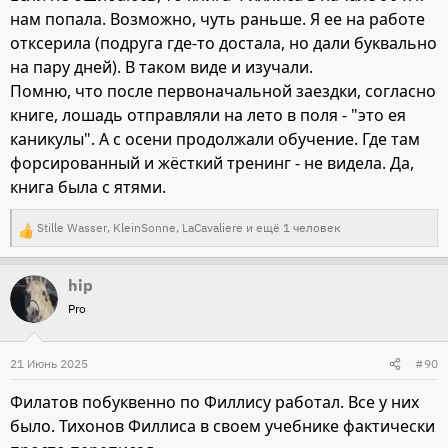
нам попала. Возможно, чуть раньше. Я ее на работе
отксерила (подруга где-то достала, но дали буквально
на пару дней). В таком виде и изучали.
Помню, что после первоначальной заездки, согласно
книге, лошадь отправляли на лето в поля - "это ея
каникулы". А с осени продолжали обучение. Где там
форсированный и жёсткий тренинг - не видела. Да,
книга была с ятями.
Stille Wasser
,
KleinSonne
,
LaCavaliere
и ещё 1 человек
Р
е
hip
а
Pro
к
ц
и
21 Июнь 2025
#90
и
Филатов побуквенно по Филлису работал. Все у них
:
было. Тихонов Филлиса в своем учебнике фактически