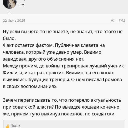
Pro
к
ц
и
22 Июнь 2025
#92
и
Ну если вы чего-то не знаете, не значит, что этого не
:
было.
Факт остается фактом. Публичная клевета на
человека, который уже давно умер. Видимо
завидовал, другого объяснения нет.
Между прочим, до войны тренировал лучший ученик
Филлиса, и как раз практик. Видимо, на его конях
выучились будущие тренеры. О нем писала Громова
в своих воспоминаниях.
Зачем переписывать то, что потеряло актуальность
при советской власти? По выездке лошади конечно
же, причем тупо выкинув полезное, по солдатски.
Nastia