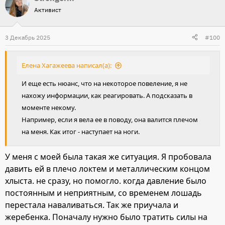
назад, и т.д. Занималась в руках, используя идеи от
Активист
Amelia Newcomb. Смотрела много видео от Featherlight
Academy и тоже использовала идеи.
3 Декабрь 2025
#100
На корде вначале вообще ничего не получалось - типа я
прошу начать движение, он стоит смотрит в другую
Елена Хагажеева написал(а):
сторону.
Что касается научить понимать повод, что имеется в
И еще есть нюанс, что на некоторое повеление, я не
виду? Я бы начала с того, что попыталась добиться
нахожу информации, как реагировать. А подсказать в
движения вперёд при лёгком контакте, типа такое
моменте некому.
давление, как когда ведёшь за руку маленького ребёнка.
Например, если я вела ее в поводу, она валится плечом
За каждый даже супер маленький успех - супер много
на меня. Как итог - наступает на ноги.
хвалить.
У меня с моей была такая же ситуация. Я пробовала
давить ей в плечо локтем и металлическим концом
хлыста. не сразу, но помогло. когда давление было
постоянным и неприятным, со временем лошадь
перестала наваливаться. Так же приучала и
жеребенка. Поначалу нужно было тратить силы на