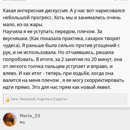
Какая интересная дискуссия. А у нас вот нарисовался
небольшой прогресс. Хоть мы и занимались очень
мало, из-за жары.
Научила я ее уступать передом, плечом. За
вкусняшки. (Как показала практика, сахарок творит
чудеса). Я раньше была сильно против угощений с
рук, и не использовала. Но отчаявшись, решила
попробовать. В итоге, за 2 занятия по 20 минут, она
от легкого толчка пальцем уступает и вправо, и
влево. И как итог - теперь при ходьбе, когда она
валится на меня плечом , я ее могу скорректировать
идти прямо. Это для нас прям как новый левел.
Sara
,
Лазурный
,
Avgusta
и 2 других
Р
е
Maria_23
а
Pro
к
ц