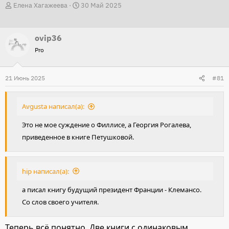
А
Д
Елена Хагажеева
30 Май 2025
в
а
т
т
ovip36
о
а
Pro
р
н
т
а
21 Июнь 2025
е
ч
#81
м
а
ы
л
Avgusta написал(а):
а
Это не мое суждение о Филлисе, а Георгия Рогалева,
приведенное в книге Петушковой.
hip написал(а):
а писал книгу будущий президент Франции - Клемансо.
Со слов своего учителя.
Теперь всё понятно. Две книги с одинаковым