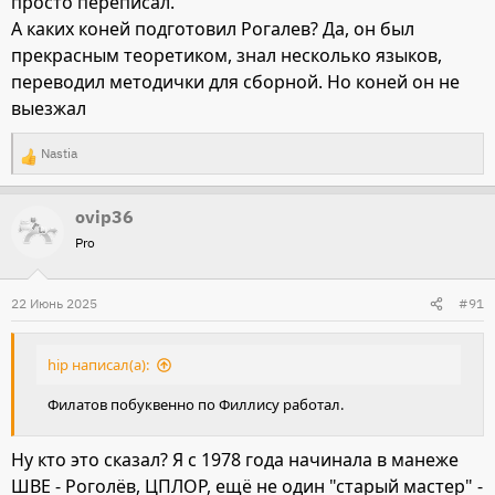
просто переписал.
А каких коней подготовил Рогалев? Да, он был
прекрасным теоретиком, знал несколько языков,
переводил методички для сборной. Но коней он не
выезжал
Nastia
Р
е
ovip36
а
Pro
к
ц
и
22 Июнь 2025
#91
и
:
hip написал(а):
Филатов побуквенно по Филлису работал.
Ну кто это сказал? Я с 1978 года начинала в манеже
ШВЕ - Роголёв, ЦПЛОР, ещё не один "старый мастер" -