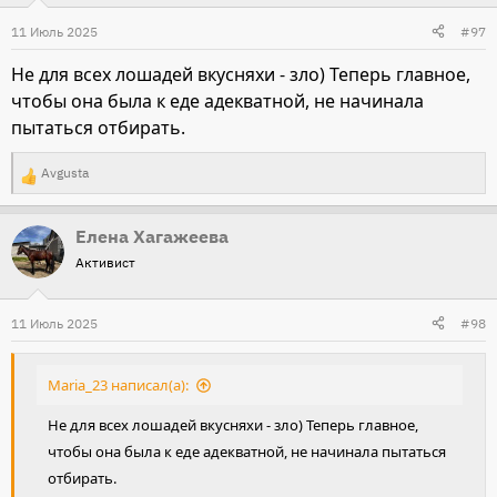
и
11 Июль 2025
#97
и
Не для всех лошадей вкусняхи - зло) Теперь главное,
:
чтобы она была к еде адекватной, не начинала
пытаться отбирать.
Avgusta
Р
е
Елена Хагажеева
а
Активист
к
ц
и
11 Июль 2025
#98
и
:
Maria_23 написал(а):
Не для всех лошадей вкусняхи - зло) Теперь главное,
чтобы она была к еде адекватной, не начинала пытаться
отбирать.