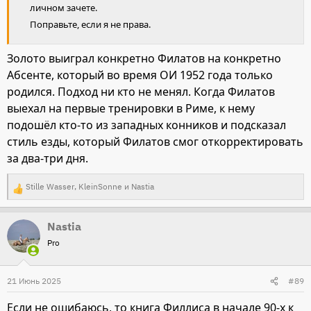
личном зачете.
Поправьте, если я не права.
Золото выиграл конкретно Филатов на конкретно
Абсенте, который во время ОИ 1952 года только
родился. Подход ни кто не менял. Когда Филатов
выехал на первые тренировки в Риме, к нему
подошёл кто-то из западных конников и подсказал
стиль езды, который Филатов смог откорректировать
за два-три дня.
Stille Wasser
,
KleinSonne
и
Nastia
Р
е
Nastia
а
Pro
к
ц
и
21 Июнь 2025
#89
и
Если не ошибаюсь, то книга Филлиса в начале 90-х к
: