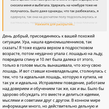
сносила меня и выбегала. Удержать на чомбуре тоже не
получалось. Было даже однажды, что так разбежалась, я
одернула, так она на досчатом полу подскользнулась и
растянулась прямо в проходе ? Чищу ее, а она плечом и
Нажмите для раскрытия...
всем телом меня к стене прижимает. В самом начале еще
и кусалась. Сначала, я в шоке была. Потом взяла себя в
День добрый, присоединяюсь к вашей похожей
руки? И стали учиться всему с нуля. Ходили по 5 раз из
ситуации. Ура, нашла единомышленников, так
денниккк и обратно, пока не выйдет спокойно.
сказать! Я тоже ездила верхом в подростковом
Выходили из денника задом. И т.д
возрасте, потом неудачно упала с лошадью на льду,
повредила спину и 10 лет была далека от этого,
только в голове мысль вынашивала, что хочу свою
лошадь. И вот ставши коневладельцем, столкнулась с
тем, что та идеальная лошадь, которую я купила, не
так уж и идеальна. Исправляем поведение, работаем
над доверием и обучением так же, как и вы. Было бы
здорово обсуждать это вместе и делиться идеями,
мыслями и советами друг с другом. В конном мире
информации много, но действительно дельную и