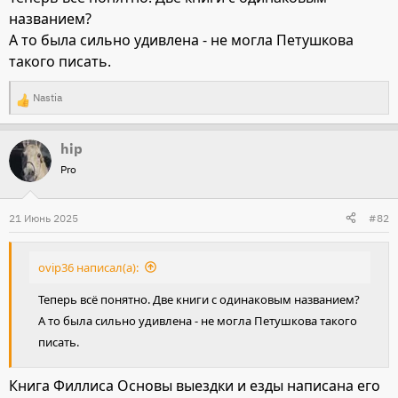
названием?
А то была сильно удивлена - не могла Петушкова
такого писать.
Nastia
Р
е
hip
а
Pro
к
ц
и
21 Июнь 2025
#82
и
:
ovip36 написал(а):
Теперь всё понятно. Две книги с одинаковым названием?
А то была сильно удивлена - не могла Петушкова такого
писать.
Книга Филлиса Основы выездки и езды написана его