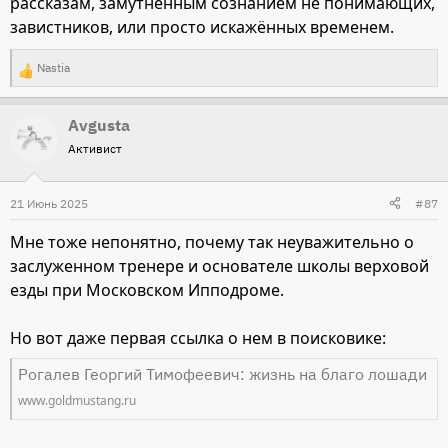
рассказам, замутнённым сознанием не понимающих,
завистников, или просто искажённых временем.
Nastia
Р
е
Avgusta
а
Активист
к
ц
и
21 Июнь 2025
#87
и
Мне тоже непонятно, почему так неуважительно о
:
заслуженном тренере и основателе школы верховой
езды при Московском Ипподроме.
Но вот даже первая ссылка о нем в поисковике:
Рогалев Георгий Тимофеевич: жизнь на благо лошади
www.goldmustang.ru