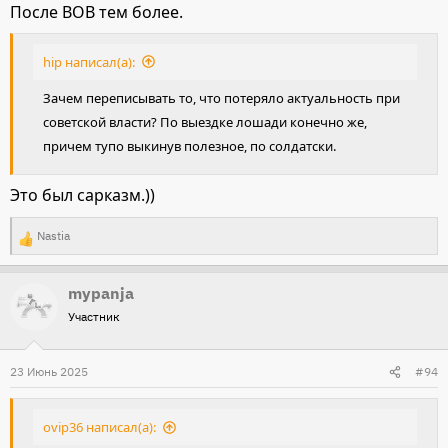
После ВОВ тем более.
hip написал(а):
Зачем переписывать то, что потеряло актуальность при
советской власти? По выездке лошади конечно же,
причем тупо выкинув полезное, по солдатски.
Это был сарказм.))
Nastia
Р
е
mypanja
а
Участник
к
ц
и
23 Июнь 2025
#94
и
:
ovip36 написал(а):