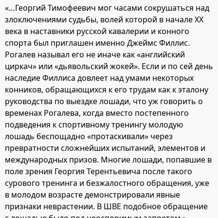
«…Георгий Тимофеевич мог часами сокрушаться над
злоключениями судьбы, волей которой в начале ХХ
века в наставники русской кавалерии и конного
спорта был приглашен именно Джеймс Филлис.
Рогалев называл его не иначе как «английский
циркач» или «дьявольский жокей». Если и по сей день
наследие Филлиса довлеет над умами некоторых
конников, обращающихся к его трудам как к эталону
руководства по выездке лошади, что уж говорить о
временах Рогалева, когда вместо постепенного
подведения к спортивному тренингу молодую
лошадь беспощадно «протаскивали» через
превратности сложнейших испытаний, элементов и
международных призов. Многие лошади, попавшие в
поле зрения Георгия Терентьевича после такого
сурового тренинга и безжалостного обращения, уже
в молодом возрасте демонстрировали явные
признаки неврастении. В ШВЕ подобное обращение
с лошадью было под неоспоримым запретом.»