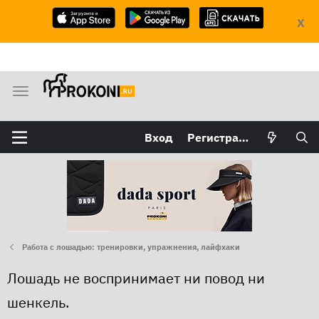
X
М
е
н
Вход
Регистрация
ю
Работа с лошадью: тренировки, упражнения, лайфхаки
Лошадь не воспринимает ни повод ни
шенкель.