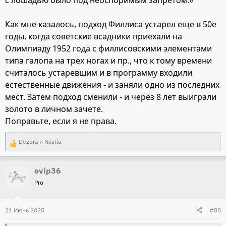
Как мне казалось, подход Филлиса устарел еще в 50е
годы, когда советские всадники приехали на
Олимпиаду 1952 года с филлисовскими элементами
типа галопа на трех ногах и пр., что к тому времени
считалось устаревшим и в программу входили
естественные движения - и заняли одно из последних
мест. Затем подход сменили - и через 8 лет выиграли
золото в личном зачете.
Поправьте, если я не права.
Dezora
и
Nastia
Р
е
ovip36
а
Pro
к
ц
и
21 Июнь 2025
#88
и