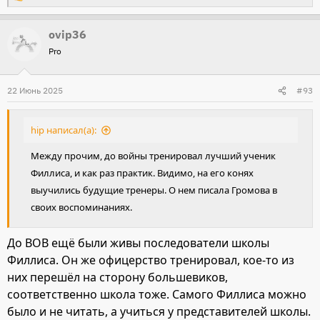
Р
е
ovip36
а
Pro
к
ц
и
22 Июнь 2025
#93
и
:
hip написал(а):
Между прочим, до войны тренировал лучший ученик
Филлиса, и как раз практик. Видимо, на его конях
выучились будущие тренеры. О нем писала Громова в
своих воспоминаниях.
До ВОВ ещё были живы последователи школы
Филлиса. Он же офицерство тренировал, кое-то из
них перешёл на сторону большевиков,
соответственно школа тоже. Самого Филлиса можно
было и не читать, а учиться у представителей школы.