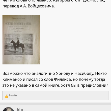
нет ни слова о Климансо. Автором стоит Дж.Филлис,
перевод А.А. Войцеховича.
Возможно что аналогично Урнову и Насибову, Некто
Климансо и писал со слов Филлиса, но почему тогда
это не указано в самой книге, хотя бы в предисловии?
Nastia
Р
е
hip
а