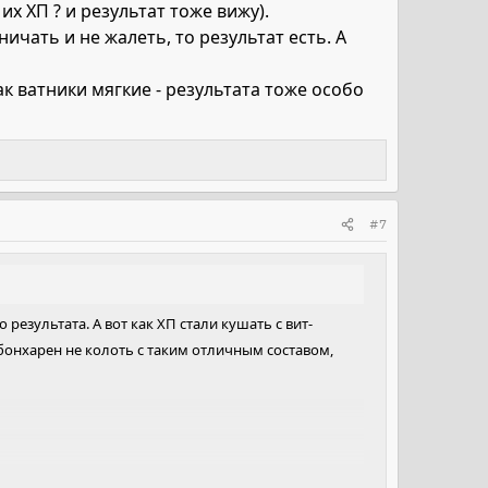
х ХП ? и результат тоже вижу).
ничать и не жалеть, то результат есть. А
к ватники мягкие - результата тоже особо
#7
 результата. А вот как ХП стали кушать с вит-
о бонхарен не колоть с таким отличным составом,
ались, только рашпиловались и то с рентгенами.