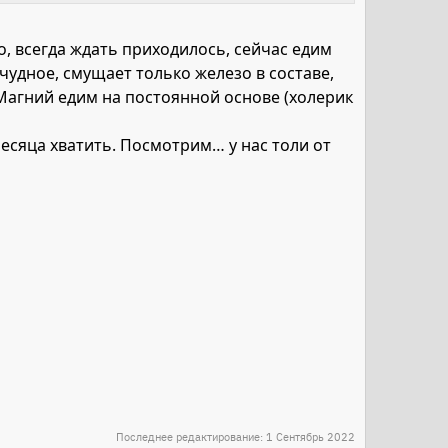
ц, начала расти - организму стало хватать
то, всегда ждать приходилось, сейчас едим
тат тоже вижу).
удное, смущает только железо в составе,
леть, то результат есть. А ремиссию держать всегда
Магний едим на постоянной основе (холерик
ие - результата тоже особо не заметила. Но лимфу
месяца хватить. Посмотрим… у нас толи от
Последнее редактирование:
1 Сентябрь 2022