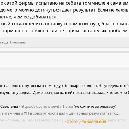
к этой фирмы испытано на себе (в том числе я сама ем и
, до чего можно дотянуться дает результат. Если не халяв
егче, чем ее добиваться.
тный тогда крепить ногавку керамагнитную, благо они ка
 нормально гоняют, если нет прям застарелых проблем.
 ещё 1 человек
ое началось с путовым в том году, я бонхарен колола. Не увидела особо
езультат увидела. Даже врач, когда я ей показала, сказала, что можн
у Светланы -
https://vk.com/wisevita_horse
(не сочтите за рекламу).
 и витамины и ХП в совокупности дали шикарный результат за год.
"течь" меньше, чем за месяц. Отек ушел (на бонхарене отек держался).
Нажмите для раскрытия...
одошвой - она истончилась из-за хобла настолько, что мы не расчищ