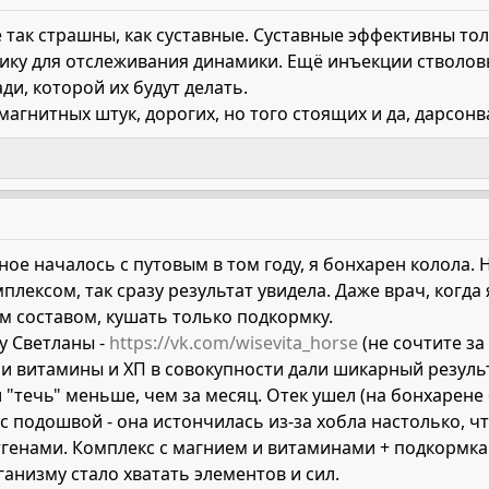
так страшны, как суставные. Суставные эффективны толь
ику для отслеживания динамики. Ещё инъекции стволовы
ди, которой их будут делать.
магнитных штук, дорогих, но того стоящих и да, дарсонв
ное началось с путовым в том году, я бонхарен колола. Н
плексом, так сразу результат увидела. Даже врач, когда
м составом, кушать только подкормку.
 у Светланы -
https://vk.com/wisevita_horse
(не сочтите за
, и витамины и ХП в совокупности дали шикарный результ
 "течь" меньше, чем за месяц. Отек ушел (на бонхарене 
 подошвой - она истончилась из-за хобла настолько, ч
генами. Комплекс с магнием и витаминами + подкормка 
ганизму стало хватать элементов и сил.