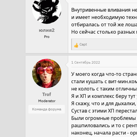
Внутривенные вливания не 
и имеет необходимую техн
отбиралась от той же лоша
юлия2
Но сейчас столько разных 
Pro
Capt
Р
е
а
1 Сентябрь 2022
к
У моего когда что-то стран
ц
стали кушать с вит-мин.ком
и
не колоть с таким отличны
и
Trof
Я и ХП и комплекс беру тут
:
Moderator
Я скажу, что и для дыхалки
Команда форума
Сустав с этими ХП перестал
Были огромные проблемы с
рашпиловались и то с рент
наконец, начала расти - ор