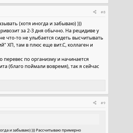
#8
азывать (хотя иногда и забываю) )))
ривозит за 2-3 дня обычно. На рецидиве у
не что-то не улыбается сидеть высчитывать
й" ХП, там в плюс еще вит.С, коллаген и
то перевес по организму и начинается
та (благо поймали вовремя), так я сейчас
#9
иногда и забываю) ))) Рассчитываю примерно