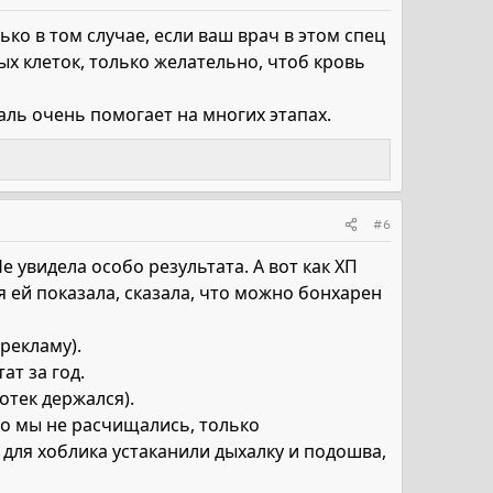
ко в том случае, если ваш врач в этом спец
х клеток, только желательно, чтоб кровь
аль очень помогает на многих этапах.
#6
е увидела особо результата. А вот как ХП
 я ей показала, сказала, что можно бонхарен
 рекламу).
ат за год.
отек держался).
то мы не расчищались, только
для хоблика устаканили дыхалку и подошва,