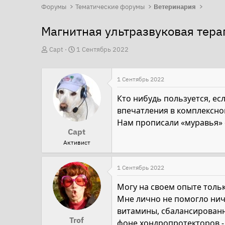
Форумы
Тематические форумы
Ветеринария
Магнитная ультразвуковая тера
А
Д
Capt
1 Сентябрь 2022
в
а
т
т
1 Сентябрь 2022
о
а
р
н
Кто нибудь пользуется, есл
т
а
впечатления в комплексно
е
ч
Нам прописали «муравья» е
Capt
м
а
Активист
ы
л
а
1 Сентябрь 2022
Могу на своем опыте тольк
Мне лично не помогло ниче
витамины, сбалансированно
Trof
фоне хондропротекторов - 