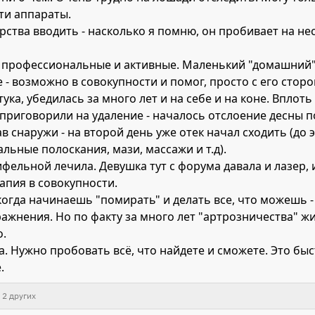
ти аппараты.
ства вводить - насколько я помню, он пробивает на нес
профессиональные и активные. Маленький "домашний" маг
е - возможно в совокупности и помог, просто с его стор
ка, убедилась за много лет и на себе и на коне. Вплоть
приговорили на удаление - началось отслоение десны п
ав снаружи - на второй день уже отек начал сходить (до
льные полоскания, мази, массажи и т.д).
ельной лечила. Девушка тут с форума давала и лазер, и
рапия в совокупности.
огда начинаешь "помирать" и делать все, что можешь - 
ажнения. Но по факту за много лет "артрозничества" ж
о.
да. Нужно пробовать всё, что найдете и сможете. Это бы
.
 2 других