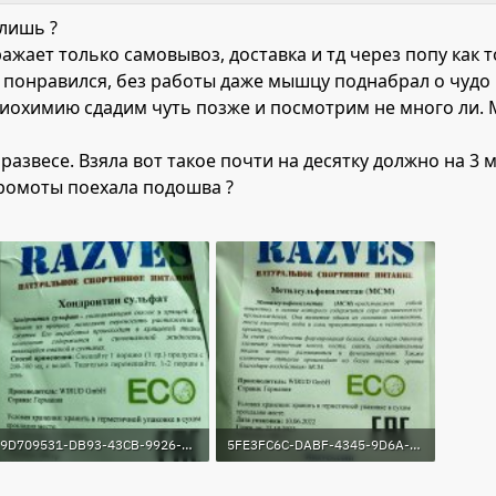
инами + подкормка для хоблика устаканили дыхалку и подошва, наконе
ялишь ?
ражает только самовывоз, доставка и тд через попу как 
этой фирмы испытано на себе (в том числе я сама ем их ХП ? и резуль
понравился, без работы даже мышцу поднабрал о чудо ч
до чего можно дотянуться дает результат. Если не халявничать и не жа
 биохимию сдадим чуть позже и посмотрим не много ли. 
ый тогда крепить ногавку керамагнитную, благо они как ватники мягк
развесе. Взяла вот такое почти на десятку должно на 3 
 нет прям застарелых проблем.
ромоты поехала подошва ?
9D709531-DB93-43CB-9926-6446F86890D7.jpeg
5FE3FC6C-DABF-4345-9D6A-599A6055C39E.jpeg
200.8 KB · Просмотры: 127
243.3 KB · Просмотры: 115