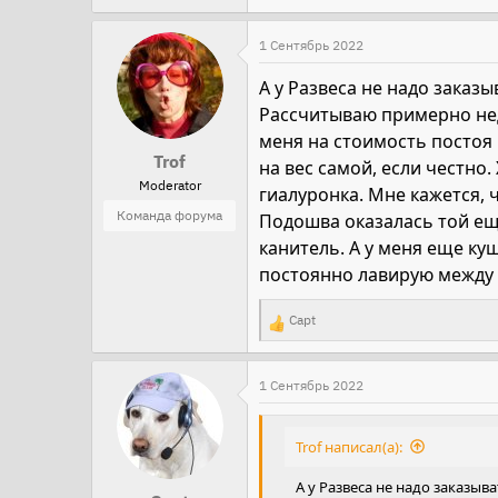
1 Сентябрь 2022
А у Развеса не надо заказы
Рассчитываю примерно неде
меня на стоимость постоя
Trof
на вес самой, если честно.
Moderator
гиалуронка. Мне кажется, ч
Команда форума
Подошва оказалась той еще
канитель. А у меня еще ку
постоянно лавирую между 
Capt
Р
е
а
1 Сентябрь 2022
к
ц
Trof написал(а):
и
А у Развеса не надо заказыв
и