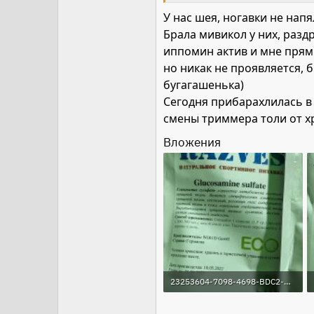
Комплекс с магнием и витам
У нас шея, ногавки не нап
элементов и сил.
Брала мивикол у них, разд
Поэтому действие подкормок 
иппомин актив и мне прям 
Так что да, комплекс всего, 
но никак не проявляется,
легче, чем ее добиваться.
бугагашенька)
пы.сы. пробовала на запястн
Сегодня прибарахлилась в 
они нормально гоняют, если
смены триммера толи от х
Вложения
23253604-7098-4698-BDC2-C4E580177BA8.jpeg
192.3 KB · Просмотры: 122