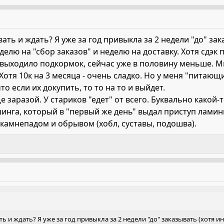
вать и ждать? Я уже за год привыкла за 2 недели "до" зак
лю на "сбор заказов" и неделю на доставку. Хотя сдэк п
 выходило подкормок, сейчас уже в половину меньше. М
 Хотя 10к на 3 месяца - очень сладко. Но у меня "питающи
то если их докупить, то то на то и выйдет.
 заразой. У стариков "едет" от всего. Буквально какой-
шинга, который в "первый же день" выдал приступ ламини
камнепадом и обрывом (хобл, суставы, подошва).
ать и ждать? Я уже за год привыкла за 2 недели "до" заказывать (хотя 