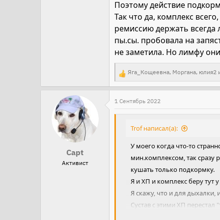
Поэтому действие подкормо
Так что да, комплекс всего
ремиссию держать всегда л
пы.сы. пробовала на запяс
не заметила. Но лимфу они
Яга_Кощеевна
,
Моргана
,
юлия2
и
Р
е
а
1 Сентябрь 2022
к
ц
Trof написал(а):
и
У моего когда что-то странн
и
Capt
мин.комплексом, так сразу р
:
Активист
кушать только подкормку.
Я и ХП и комплекс беру тут 
Я скажу, что и для дыхалки,
Сустав с этими ХП перестал 
Были огромные проблемы с п