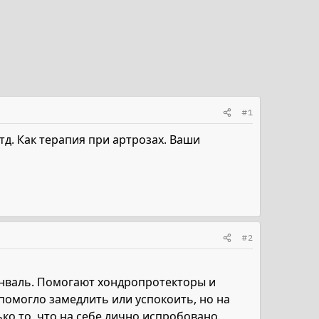
#1
 тд. Как терапия при артрозах. Ваши
#2
сонваль. Помогают хондропротекторы и
 помогло замедлить или успокоить, но на
ко то, что на себе лично испробовано.