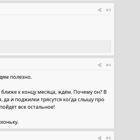
#3
#4
юдям полезно.
 ближе к концу месяца, ждём. Почему он? В
я, да и поджилки трясутся когда слышу про
 пойдёт все остальное!
ихоньку.
#5