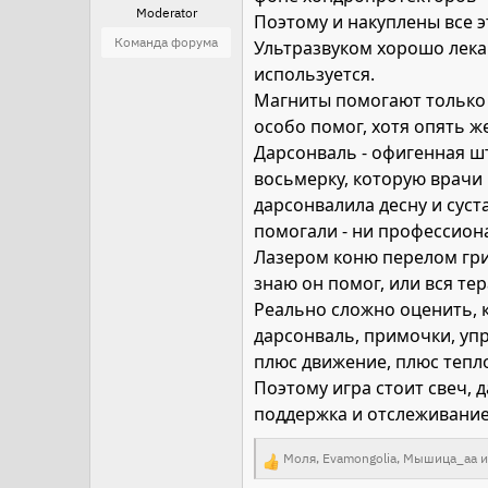
Moderator
Поэтому и накуплены все э
Команда форума
Ультразвуком хорошо лекар
используется.
Магниты помогают только 
особо помог, хотя опять ж
Дарсонваль - офигенная шту
восьмерку, которую врачи 
дарсонвалила десну и суст
помогали - ни профессиона
Лазером коню перелом гриф
знаю он помог, или вся те
Реально сложно оценить, к
дарсонваль, примочки, упр
плюс движение, плюс тепл
Поэтому игра стоит свеч, 
поддержка и отслеживание
Моля
,
Evamongolia
,
Мышица_аа
и
Р