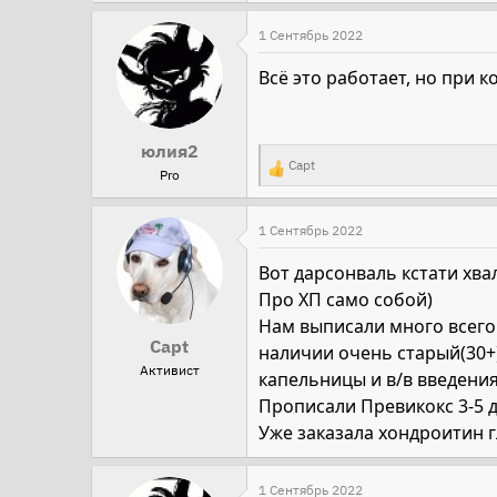
е
а
1 Сентябрь 2022
к
Всё это работает, но при 
ц
и
и
юлия2
Capt
:
Pro
Р
е
а
1 Сентябрь 2022
к
Вот дарсонваль кстати хва
ц
Про ХП само собой)
и
Нам выписали много всего 
и
Capt
наличии очень старый(30+)
:
Активист
капельницы и в/в введения
Прописали Превикокс 3-5 д
Уже заказала хондроитин г
1 Сентябрь 2022