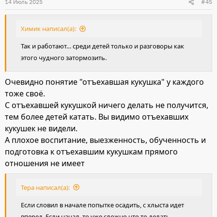
14 Июль 2025
#45
и
:
Химик написал(а):
Так и работают… среди детей только и разговоры как
этого чудного затормозить.
Очевидно понятие "отъехавшая кукушка" у каждого
тоже своё.
С отъехавшей кукушкой ничего делать не получится,
тем более детей катать. Вы видимо отъехавших
кукушек не видели.
А плохое воспитание, выезженность, обученность и
подготовка к отъехавшим кукушкам прямого
отношения не имеет
Тера написал(а):
Если словил в начале попытке осадить, с хлыста идет
вперед. Если начал, то уже сложно что то делать.