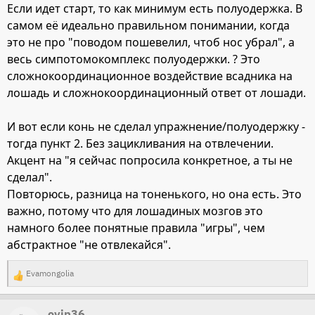
Если идет старт, то как минимум есть полуодержка. В
самом её идеально правильном понимании, когда
это не про "поводом пошевелил, чтоб нос убрал", а
весь симпотомокомплекс полуодержки. ? Это
сложнокоординационное воздействие всадника на
лошадь и сложнокоординационный ответ от лошади.
И вот если конь не сделал упражнение/полуодержку -
тогда пункт 2. Без зацикливания на отвлечении.
Акцент на "я сейчас попросила конкретное, а ты не
сделал".
Повторюсь, разница на тоненького, но она есть. Это
важно, потому что для лошадиных мозгов это
намного более понятные правила "игры", чем
абстрактное "не отвлекайся".
Evamongolia
Р
е
ovip36
а