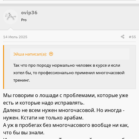
е
ovip36
а
Pro
к
ц
и
14 Июль 2025
#55
и
:
Эйша написал(а):
Так что про породу нормально человек в курсе и если
хотел бы, то профессионально применил многочасовой
тренинг.
Мы говорим о лошади с проблемами, которые уже
есть и которые надо исправлять.
Далеко не всем нужен многочасовой. Но иногда -
нужен. Кстати не только арабам.
А уж в пробегах без многочасового вообще ни как,
что бы вы знали.