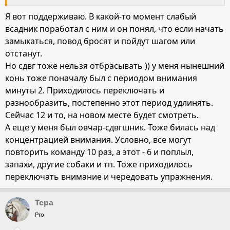
проблему отвлекаловак вы не решите, поверьте, не могу
сформулировать свои мысли правильно. чтобы вы
Я вот поддерживаю. В какой-то момент слабый
поняли меня, это отвлечение идет от предыдущей не
всадник поработал с ним и он понял, что если начать
корректной работы. но это мой опыт, мое мнение
замыкаться, повод бросят и пойдут шагом или
отстанут.
Но сдвг тоже нельзя отбрасывать )) у меня нынешний
конь тоже поначалу был с периодом внимания
минуты 2. Приходилось переключать и
разнообразить, постепенно этот период удлинять.
Сейчас 12 и то, на новом месте будет смотреть.
А еще у меня был овчар-сдвгшник. Тоже билась над
концентрацией внимания. Условно, все могут
повторить команду 10 раз, а этот - 6 и поплыл,
запахи, другие собаки и тп. Тоже приходилось
переключать внимание и чередовать упражнения.
Тера
Pro