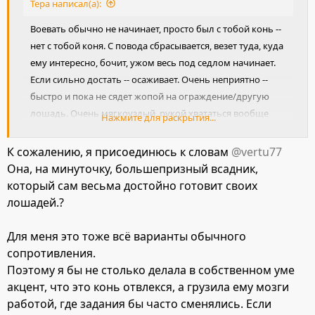
Тера написал(а):
Воевать обычно не начинает, просто был с тобой конь --
нет с тобой коня. С повода сбрасывается, везет туда, куда
ему интересно, бочит, ужом весь под седлом начинает.
Если сильно достать -- осаживает. Очень неприятно --
быстро и пока не сядет жопой на ограждение/другую
лошадь. Очень мягкоуздый, рукой хвататься вообще
Нажмите для раскрытия...
нельзя. Если словил в начале попытке осадить, с хлыста
идет вперед. Если начал, то уже сложно что то делать.
К сожалению, я присоединюсь к словам
@vertu77
Она, на минуточку, большепризный всадник,
который сам весьма достойно готовит своих
лошадей.?
Для меня это тоже всё варианты обычного
сопротивления.
Поэтому я бы не столько делала в собственном уме
акцент, что это конь отвлекся, а грузила ему мозги
работой, где задания бы часто сменялись. Если