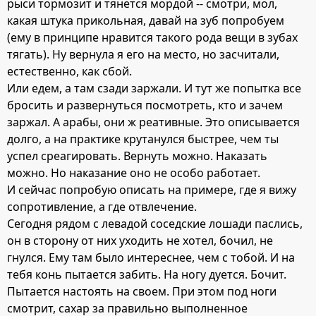
рыси тормозит и тянется мордой -- смотри, мол,
какая штука прикольная, давай на зуб попробуем
(ему в принципе нравится такого рода вещи в зубах
тягать). Ну вернула я его на место, но засчитали,
естественно, как сбой.
Или едем, а там сзади заржали. И тут же попытка все
бросить и развернуться посмотреть, кто и зачем
заржал. А арабы, они ж реативные. Это описывается
долго, а на практике крутанулся быстрее, чем ты
успел среагировать. Вернуть можно. Наказать
можно. Но наказание оно не особо работает.
И сейчас попробую описать на примере, где я вижу
сопротивление, а где отвлечение.
Сегодня рядом с левадой соседские лошади паслись,
он в сторону от них уходить не хотел, бочил, не
гнулся. Ему там было интереснее, чем с тобой. И на
тебя конь пытается забить. На ногу дуется. Бочит.
Пытается настоять на своем. При этом под ноги
смотрит, сахар за правильно выполненное