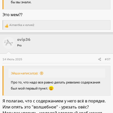
бы вы знали.
Это мем??
Aimantka
и
юлия2
Р
е
ovip36
а
Pro
к
ц
и
14 Июль 2025
#57
и
:
Эйша написал(а):
Про то, что надо все равно делать ревизию содержания
был мой первый пункт.
Я полагаю, что с содержанием у него всё в порядке.
Или опять это "волшебное" - урезать овёс?
Могу вас уверить, молодой здоровый араб может