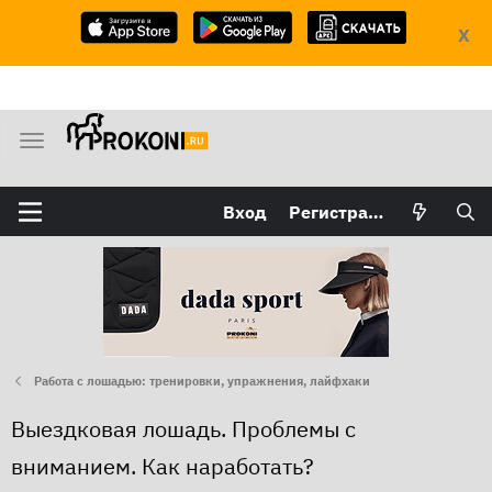
X
М
е
н
Вход
Регистрация
ю
Работа с лошадью: тренировки, упражнения, лайфхаки
Выездковая лошадь. Проблемы с
вниманием. Как наработать?