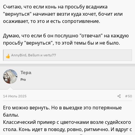
и
Считаю, что если конь на просьбу всадника
:
"вернуться" начинает везти куда хочет, бочит или
осаживает, то это и есть сопротивление.
Думаю, что если б он послушно "отвечал" на каждую
просьбу "вернуться", то этой темы бы и не было.
AnnyBird
,
Bellum
и
vertu77
Р
е
Тера
а
Pro
к
ц
и
14 Июль 2025
#50
и
Его можно вернуть. Но в выездке это потерянные
:
баллы.
Классический пример с цветочками возле судейского
стола. Конь идет в поводу, ровно, ритмично. И вдруг с