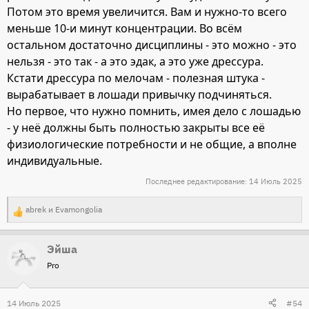
Потом это время увеличится. Вам и нужно-то всего
меньше 10-и минут концентрации. Во всём
остальном достаточно дисциплины - это можно - это
нельзя - это так - а это эдак, а это уже дрессура.
Кстати дрессура по мелочам - полезная штука -
вырабатывает в лошади привычку подчиняться.
Но первое, что нужно помнить, имея дело с лошадью
- у неё должны быть полностью закрыты все её
физиологические потребности и не общие, а вполне
индивидуальные.
Последнее редактирование:
14 Июль 2025
abrek
и
Evamongolia
Р
е
Эйша
а
Pro
к
ц
и
14 Июль 2025
#54