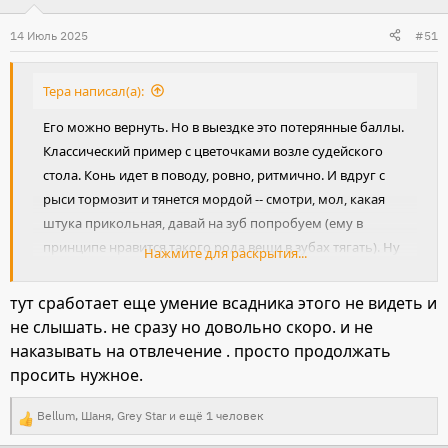
ц
и
14 Июль 2025
#51
и
:
Тера написал(а):
Его можно вернуть. Но в выездке это потерянные баллы.
Классический пример с цветочками возле судейского
стола. Конь идет в поводу, ровно, ритмично. И вдруг с
рыси тормозит и тянется мордой -- смотри, мол, какая
штука прикольная, давай на зуб попробуем (ему в
принципе нравится такого рода вещи в зубах тягать). Ну
Нажмите для раскрытия...
вернула я его на место, но засчитали, естественно, как
сбой.
тут сработает еще умение всадника этого не видеть и
Или едем, а там сзади заржали. И тут же попытка все
не слышать. не сразу но довольно скоро. и не
бросить и развернуться посмотреть, кто и зачем заржал.
наказывать на отвлечение . просто продолжать
А арабы, они ж реативные. Это описывается долго, а на
просить нужное.
практике крутанулся быстрее, чем ты успел
среагировать. Вернуть можно. Наказать можно. Но
Bellum
,
Шаня
,
Grey Star
и ещё 1 человек
Р
наказание оно не особо работает.