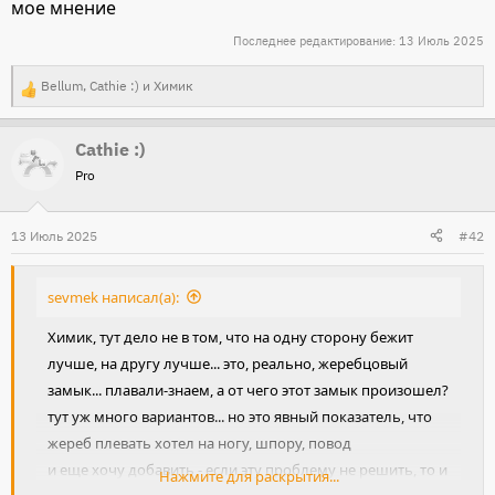
мое мнение
Последнее редактирование:
13 Июль 2025
Bellum
,
Cathie :)
и
Химик
Р
е
Cathie :)
а
Pro
к
ц
и
13 Июль 2025
#42
и
:
sevmek написал(а):
Химик, тут дело не в том, что на одну сторону бежит
лучше, на другу лучше... это, реально, жеребцовый
замык... плавали-знаем, а от чего этот замык произошел?
тут уж много вариантов... но это явный показатель, что
жереб плевать хотел на ногу, шпору, повод
и еще хочу добавить - если эту проблему не решить, то и
Нажмите для раскрытия...