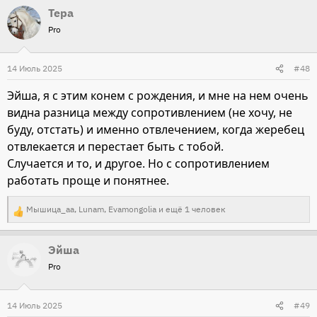
Тера
а
Pro
к
ц
и
14 Июль 2025
#48
и
Эйша, я с этим конем с рождения, и мне на нем очень
:
видна разница между сопротивлением (не хочу, не
буду, отстать) и именно отвлечением, когда жеребец
отвлекается и перестает быть с тобой.
Случается и то, и другое. Но с сопротивлением
работать проще и понятнее.
Мышица_аа
,
Lunam
,
Evamongolia
и ещё 1 человек
Р
е
Эйша
а
Pro
к
ц
и
14 Июль 2025
#49