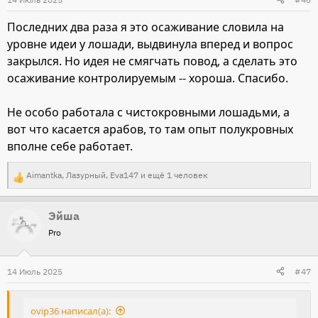
и
Последних два раза я это осаживание словила на
:
уровне идеи у лошади, выдвинула вперед и вопрос
закрылся. Но идея не смягчать повод, а сделать это
осаживание контролируемым -- хороша. Спасибо.
Не особо работала с чистокровными лошадьми, а
вот что касается арабов, то там опыт полукровных
вполне себе работает.
Aimantka
,
Лазурный
,
Eva147
и ещё 1 человек
Р
е
Эйша
а
Pro
к
ц
и
14 Июль 2025
#47
и
:
ovip36 написал(а):