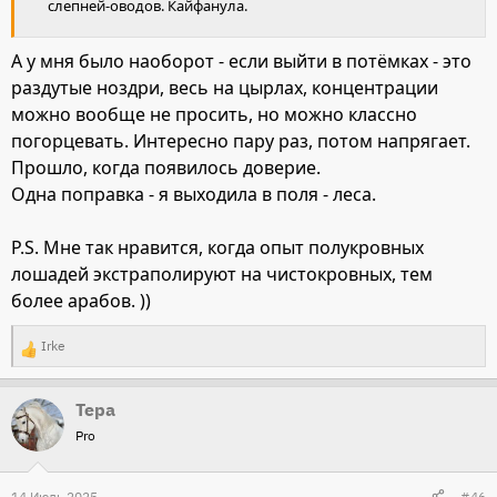
слепней-оводов. Кайфанула.
А у мня было наоборот - если выйти в потёмках - это
раздутые ноздри, весь на цырлах, концентрации
можно вообще не просить, но можно классно
погорцевать. Интересно пару раз, потом напрягает.
Прошло, когда появилось доверие.
Одна поправка - я выходила в поля - леса.
P.S. Мне так нравится, когда опыт полукровных
лошадей экстраполируют на чистокровных, тем
более арабов. ))
Irke
Р
е
Тера
а
Pro
к
ц
и
14 Июль 2025
#46