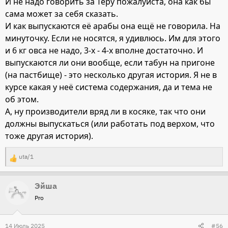
И не надо говорить за Теру пожалуйста, она как бы
сама может за себя сказать.
И как выпускаются её арабы она ещё не говорила. На
минуточку. Если не носятся, я удивлюсь. Им для этого
и 6 кг овса не надо, 3-х - 4-х вполне достаточно. И
выпускаются ли они вообще, если табун на пригоне
(на пастбище) - это несколько другая история. Я не в
курсе какая у неё система содержания, да и тема не
об этом.
А, ну производители вряд ли в косяке, так что они
должны выпускаться (или работать под верхом, что
тоже другая история).
uta/1
Р
е
Эйша
а
Pro
к
ц
и
14 Июль 2025
#56