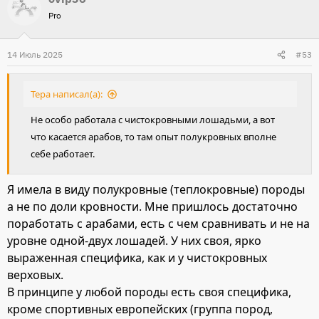
Pro
к
ц
и
14 Июль 2025
#53
и
:
Тера написал(а):
Не особо работала с чистокровными лошадьми, а вот
что касается арабов, то там опыт полукровных вполне
себе работает.
Я имела в виду полукровные (теплокровные) породы
а не по доли кровности. Мне пришлось достаточно
поработать с арабами, есть с чем сравнивать и не на
уровне одной-двух лошадей. У них своя, ярко
выраженная специфика, как и у чистокровных
верховых.
В принципе у любой породы есть своя специфика,
кроме спортивных европейских (группа пород,