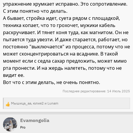
упражнение хрумкает исправно. Это сопротивление.
С этим понятно что делать.
А бывает, стройка идет, суета рядом с площадкой,
техника копает, что то грохочет, мужики кабель
раскручивает. И тянет коня туда, как магнитом. Он не
пытается туда увезти. И даже старается, работает, но
постоянно "выключается" из процесса, потому что не
может сконцентрироваться на всаднике. В такой
момент если с седла сахар предложить, может мимо
рта пронести. И на жердь налететь, потому что не
видит ее.
Вот что с этим делать, не очень понятно.
Последнее редактирование:
14 Июль 2025
Мышица_аа
,
юлия2
и
Lunam
Р
е
Evamongolia
а
Pro
к