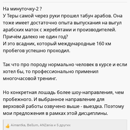
и
На минуточку-2 ?
:
У Теры самой через руки прошел табун арабов. Она
тоже имеет достаточно опыта выпускания на выгул
арабских маток с жеребятами и производителей.
Причём далеко не один год?
И это всадник, который международные 160 км
пробегов успешно проходил.
Так что про породу нормально человек в курсе и если
хотел бы, то профессионально применил
многочасовой тренинг.
Но конкретная лошадь более шоу-направления, чем
пробежного. И выбранное направление для
верховой работы озвучено выше - выездка. Поэтому
мои предложения в рамках этой дисциплины.
Aimantka
,
Bellum
,
ANZania
и 5 других
Р