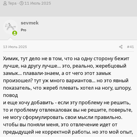
А
Д
Тера
11 Июль 2025
в
а
т
т
sevmek
о
а
Pro
р
н
т
а
13 Июль 2025
е
ч
#41
м
а
Химик, тут дело не в том, что на одну сторону бежит
ы
л
лучше, на другу лучше... это, реально, жеребцовый
а
замык... плавали-знаем, а от чего этот замык
произошел? тут уж много вариантов... но это явный
показатель, что жереб плевать хотел на ногу, шпору,
повод
и еще хочу добавить - если эту проблему не решить,
то и проблему отвлекаловак вы не решите, поверьте,
не могу сформулировать свои мысли правильно.
чтобы вы поняли меня, это отвлечение идет от
предыдущей не корректной работы. но это мой опыт,