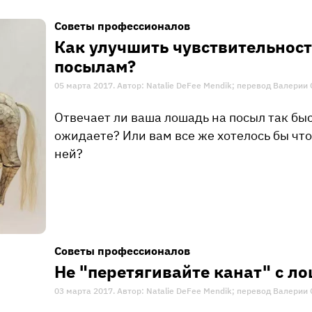
Советы профессионалов
Как улучшить чувствительнос
посылам?
05 марта 2017. Автор: Natalie DeFee Mendik; перевод Валери
Отвечает ли ваша лошадь на посыл так быс
ожидаете? Или вам все же хотелось бы что
ней?
Советы профессионалов
Не "перетягивайте канат" с л
03 марта 2017. Автор: Natalie DeFee Mendik; перевод Валери