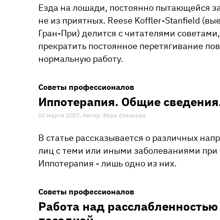
Езда на лошади, постоянно пытающейся заб
не из приятных. Reese Koffler-Stanfield (
Гран-При) делится с читателями советами
прекратить постоянное перетягивание пов
нормальную работу.
Советы профессионалов
​Иппотерапия. Общие сведения
02 марта 2017. Автор: Вера Еланская
В статье рассказывается о различных на
лиц с теми или иными заболеваниями при
Иппотерапия - лишь одно из них.
Советы профессионалов
​​Работа над расслабленность
посадкой