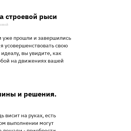
а строевой рыси
новой
и уже прошли и завершились
я усовершенствовать свою
 идеалу, вы увидите, как
собой на движениях вашей
чины и решения.
ь висит на руках, есть
ном выполнении могут
а лошади - приобрести