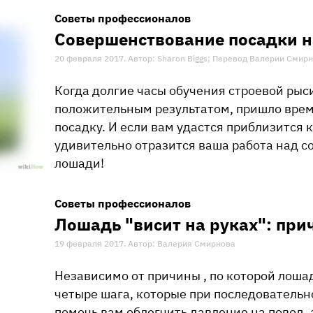
Советы профессионалов
Совершенствование посадки н
20 февраля 2017. Автор: Sharon Biggs; Перевод Валерии Смир
Когда долгие часы обучения строевой рыс
положительным результатом, пришло врем
посадку. И если вам удастся приблизится к
удивительно отразится ваша работа над 
лошади!
Советы профессионалов
Лошадь "висит на руках": при
19 февраля 2017. Автор: Валерия Смирнова
Независимо от причины , по которой лошад
четыре шага, которые при последователь
помочь вам облегчить давление на повод, 