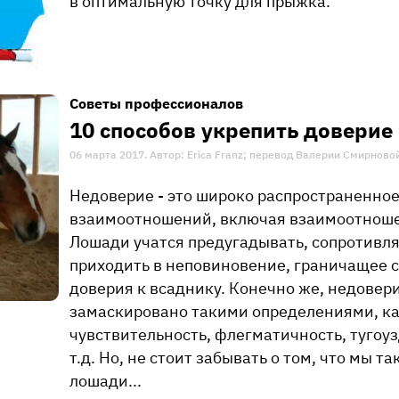
в оптимальную точку для прыжка.
Советы профессионалов
10 способов укрепить доверие
06 марта 2017. Автор: Erica Franz; перевод Валерии Смирново
Недоверие - это широко распространенное
взаимоотношений, включая взаимоотноше
Лошади учатся предугадывать, сопротивля
приходить в неповиновение, граничащее с 
доверия к всаднику. Конечно же, недовер
замаскировано такими определениями, ка
чувствительность, флегматичность, тугоуз
т.д. Но, не стоит забывать о том, что мы 
лошади...