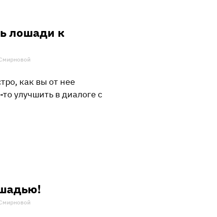
ть лошади к
и Смирновой
тро, как вы от нее
-то улучшить в диалоге с
ошадью!
и Смирновой