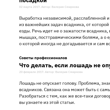
02 марта 2017. Автор: Валерия Смирнова
Выработка независимой, расслабленной и 
из важнейших задач всадника, от которой
езды. Речь идет не о зажатости всадника,
мышцах, посттравмическими болями, а о е
о которой иногда не догадывается и сам в
Советы профессионалов
Что делать, если лошадь не оп
20 февраля 2017. Автор: Валерия Смирнова
Лошадь не опускает голову. Проблема, зн
всадников. Связана она может быть с са
Разобраться с тем, как же все-таки догов
вы узнаете из этой статьи.