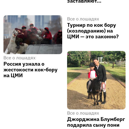
заставляют…
Все о лошадях
Турнир по кок бору
(козлодранию) на
ЦМИ — это законно?
Все о лошадях
Россия узнала о
жестокости кок-бору
на ЦМИ
Все о лошадях
Джорджина Блумберг
подарила сыну пони