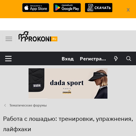
X
М
е
н
Вход
Регистрация
ю
Тематические форумы
Работа с лошадью: тренировки, упражнения,
лайфхаки