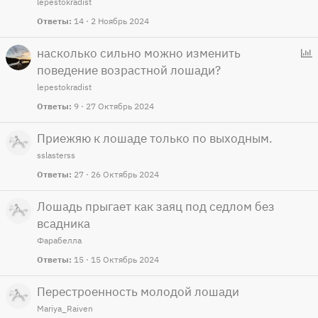
lepestokradist
Ответы
14
2 Ноябрь 2024
насколько сильно можно изменить
поведение возрастной лошади?
п
р
lepestokradist
о
Ответы
9
27 Октябрь 2024
с
Приежяю к лошаде только по выходным.
sslasterss
Ответы
27
26 Октябрь 2024
Лошадь прыгает как заяц под седлом без
всадника
Фарабелла
Ответы
15
15 Октябрь 2024
Перестроенность молодой лошади
Mariya_Raiven