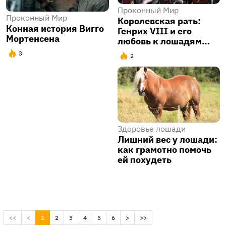
Проконный Мир
Проконный Мир
Королевская рать:
Конная история Вигго
Генрих VIII и его
Мортенсена
любовь к лошадям…
3
2
Здоровье лошади
Лишний вес у лошади:
как грамотно помочь
ей похудеть
(current)
<<
<
1
2
3
4
5
6
>
>>