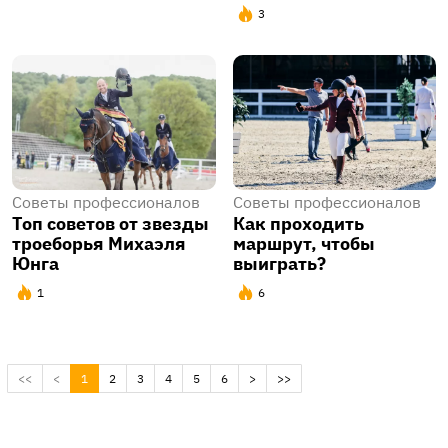
3
Советы профессионалов
Советы профессионалов
Топ советов от звезды
Как проходить
троеборья Михаэля
маршрут, чтобы
Юнга
выиграть?
1
6
(current)
<<
<
1
2
3
4
5
6
>
>>